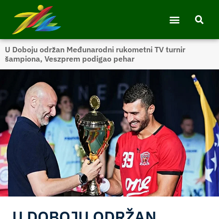
U Doboju održan Međunarodni rukometni TV turnir
šampiona, Veszprem podigao pehar
U DOBOJU ODRŽAN