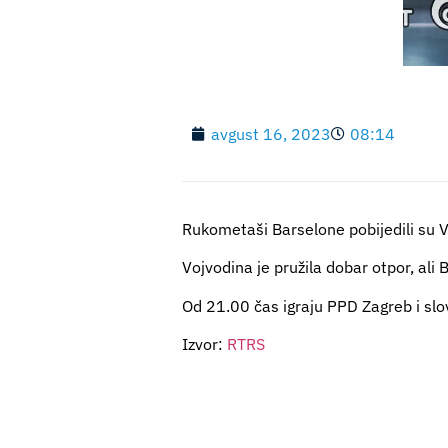
avgust 16, 2023
08:14
Rukometaši Barselone pobijedili su
Vojvodina je pružila dobar otpor, ali 
Od 21.00 čas igraju PPD Zagreb i sl
Izvor:
RTRS