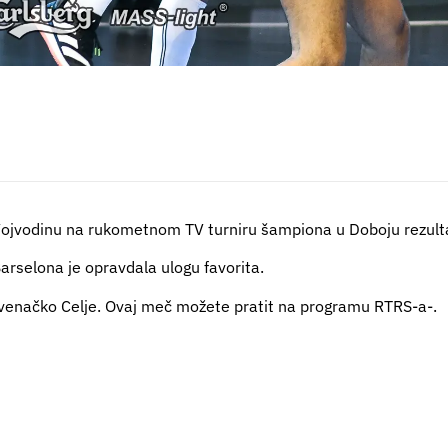
 Vojvodinu na rukometnom TV turniru šampiona u Doboju rezul
Barselona je opravdala ulogu favorita.
ovenačko Celje. Ovaj meč možete pratit na programu RTRS-a-.