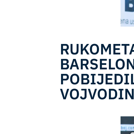
RUKOMET
BARSELO
POBIJEDI
VOJVODI