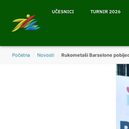
UČESNICI
TURNIR 2026
Početna
|
Novosti
|
Rukometaši Barselone pobijed