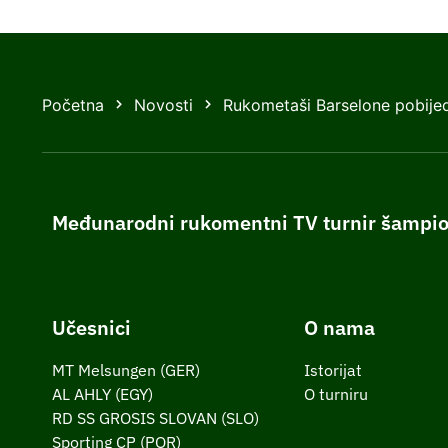
Početna
Novosti
Rukometaši Barselone pobijed
Međunarodni rukomentni TV turnir šampi
Učesnici
O nama
MT Melsungen (GER)
Istorijat
AL AHLY (EGY)
O turniru
RD SS GROSIS SLOVAN (SLO)
Sporting CP (POR)