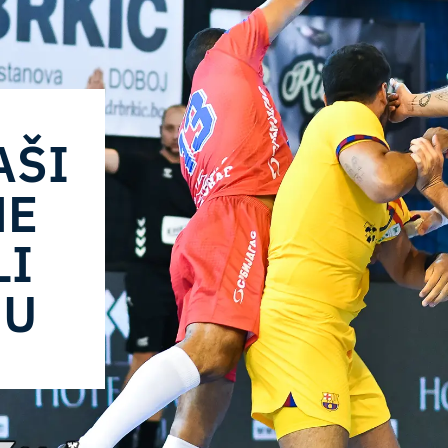
AŠI
NE
LI
NU