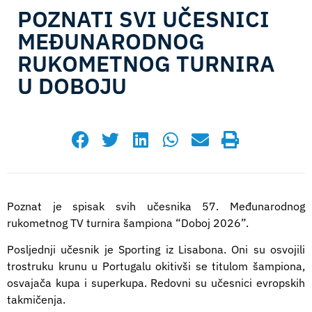
POZNATI SVI UČESNICI
MEĐUNARODNOG
RUKOMETNOG TURNIRA
U DOBOJU
jun 15, 2026
11:18
Poznat je spisak svih učesnika 57. Međunarodnog
rukometnog TV turnira šampiona “Doboj 2026”.
Posljednji učesnik je Sporting iz Lisabona. Oni su osvojili
trostruku krunu u Portugalu okitivši se titulom šampiona,
osvajača kupa i superkupa. Redovni su učesnici evropskih
takmičenja.