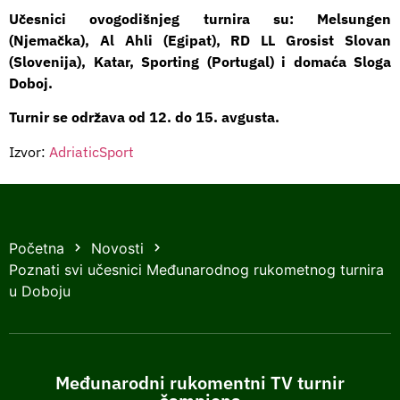
Učesnici ovogodišnjeg turnira su: Melsungen
(Njemačka), Al Ahli (Egipat), RD LL Grosist Slovan
(Slovenija), Katar, Sporting (Portugal) i domaća Sloga
Doboj.
Turnir se održava od 12. do 15. avgusta.
Izvor:
AdriaticSport
Početna
Novosti
Poznati svi učesnici Međunarodnog rukometnog turnira
u Doboju
Međunarodni rukomentni TV turnir