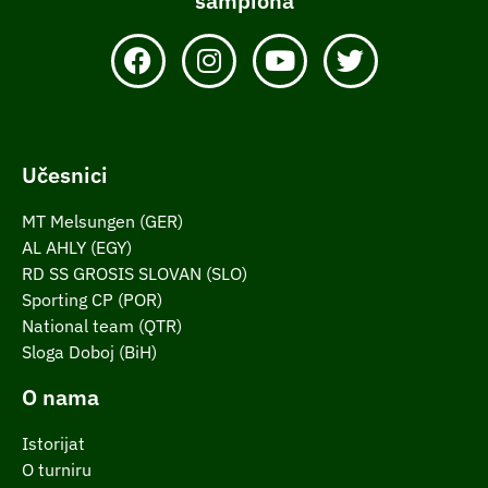
šampiona
Učesnici
MT Melsungen (GER)
AL AHLY (EGY)
RD SS GROSIS SLOVAN (SLO)
Sporting CP (POR)
National team (QTR)
Sloga Doboj (BiH)
O nama
Istorijat
O turniru