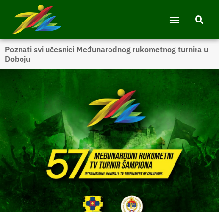
Poznati svi učesnici Međunarodnog rukometnog turnira u
Doboju