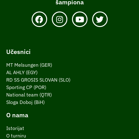
šampiona
Učesnici
MT Melsungen (GER)
AL AHLY (EGY)
RD SS GROSIS SLOVAN (SLO)
Sporting CP (POR)
National team (QTR)
Sloga Doboj (BiH)
O nama
Istorijat
O turniru