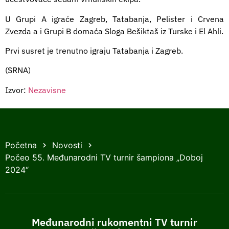
U Grupi A igraće Zagreb, Tatabanja, Pelister i Crvena
Zvezda a i Grupi B domaća Sloga Bešiktaš iz Turske i El Ahli.
Prvi susret je trenutno igraju Tatabanja i Zagreb.
(SRNA)
Izvor:
Nezavisne
Početna
Novosti
Počeo 55. Međunarodni TV turnir šampiona „Doboj
2024“
Međunarodni rukomentni TV turnir