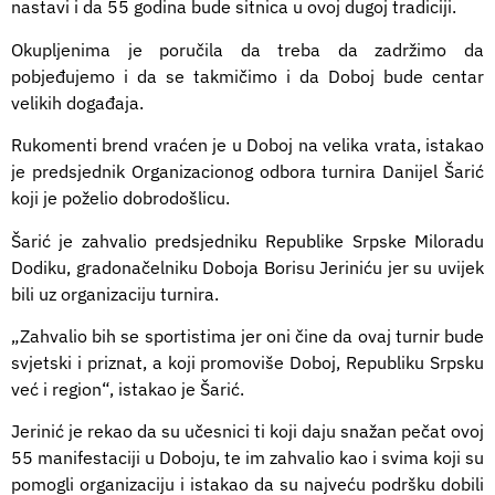
nastavi i da 55 godina bude sitnica u ovoj dugoj tradiciji.
Okupljenima je poručila da treba da zadržimo da
pobjeđujemo i da se takmičimo i da Doboj bude centar
velikih događaja.
Rukomenti brend vraćen je u Doboj na velika vrata, istakao
je predsjednik Organizacionog odbora turnira Danijel Šarić
koji je poželio dobrodošlicu.
Šarić je zahvalio predsjedniku Republike Srpske Miloradu
Dodiku, gradonačelniku Doboja Borisu Jeriniću jer su uvijek
bili uz organizaciju turnira.
„Zahvalio bih se sportistima jer oni čine da ovaj turnir bude
svjetski i priznat, a koji promoviše Doboj, Republiku Srpsku
već i region“, istakao je Šarić.
Jerinić je rekao da su učesnici ti koji daju snažan pečat ovoj
55 manifestaciji u Doboju, te im zahvalio kao i svima koji su
pomogli organizaciju i istakao da su najveću podršku dobili