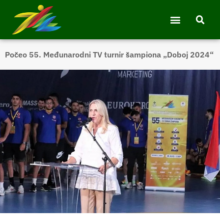
Počeo 55. Međunarodni TV turnir šampiona „Doboj 2024“