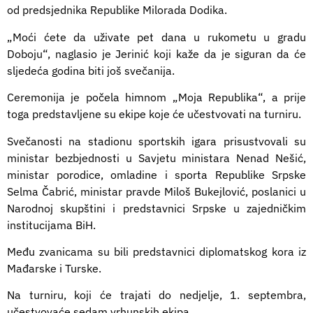
od predsjednika Republike Milorada Dodika.
„Moći ćete da uživate pet dana u rukometu u gradu
Doboju“, naglasio je Jerinić koji kaže da je siguran da će
sljedeća godina biti još svečanija.
Ceremonija je počela himnom „Moja Republika“, a prije
toga predstavljene su ekipe koje će učestvovati na turniru.
Svečanosti na stadionu sportskih igara prisustvovali su
ministar bezbjednosti u Savjetu ministara Nenad Nešić,
ministar porodice, omladine i sporta Republike Srpske
Selma Čabrić, ministar pravde Miloš Bukejlović, poslanici u
Narodnoj skupštini i predstavnici Srpske u zajedničkim
institucijama BiH.
Među zvanicama su bili predstavnici diplomatskog kora iz
Mađarske i Turske.
Na turniru, koji će trajati do nedjelje, 1. septembra,
učestvovaće sedam vrhunskih ekipa.