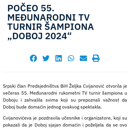
POČEO 55.
MEĐUNARODNI TV
TURNIR ŠAMPIONA
„DOBOJ 2024“
septembar 3, 2024
10:17
Srpski član Predsjedništva BiH Željka Cvijanović otvorila je
večeras 55. Međunarodni rukometni TV turnir šampiona u
Doboju i zahvalila svima koji su prepoznali važnost da
Doboj bude domaćin jednog ovakvog spektakla.
Cvijanovićeva je pozdravila učesnike i organizatore, koji su
pokazali da je Doboj sjajan domaćin i poželjela da se ovo